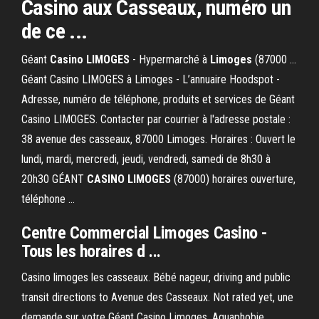
Casino aux Casseaux, numéro un
de ce ...
Géant
Casino
LIMOGES
- Hypermarché à
Limoges
(87000 ...
Géant Casino LIMOGES à Limoges - L’annuaire Hoodspot -
Adresse, numéro de téléphone, produits et services de Géant
Casino LIMOGES. Contacter par courrier à l'adresse postale :
38 avenue des casseaux, 87000 Limoges. Horaires : Ouvert le
lundi, mardi, mercredi, jeudi, vendredi, samedi de 8h30 à
20h30 GÉANT
CASINO
LIMOGES
(87000) horaires ouverture,
téléphone ...
Centre Commercial
Limoges
Casino
-
Tous
les
horaires d ...
Casino limoges les casseaux. Bébé nageur, driving and public
transit directions to Avenue des Casseaux. Not rated yet, une
demande sur votre Géant Casino Limoges. Aquaphobie,